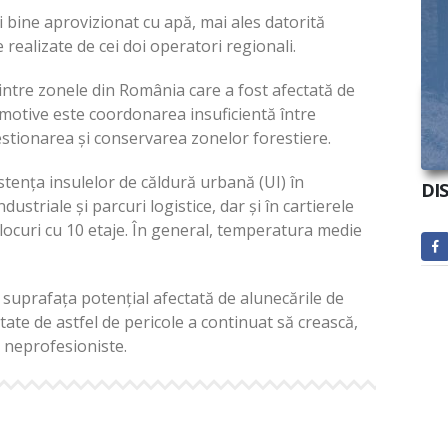
i bine aprovizionat cu apă, mai ales datorită
 realizate de cei doi operatori regionali.
intre zonele din România care a fost afectată de
e motive este coordonarea insuficientă între
gestionarea și conservarea zonelor forestiere.
istența insulelor de căldură urbană (UI) în
DI
dustriale și parcuri logistice, dar și în cartierele
locuri cu 10 etaje. În general, temperatura medie
 suprafața potențial afectată de alunecările de
ate de astfel de pericole a continuat să crească,
e neprofesioniste.