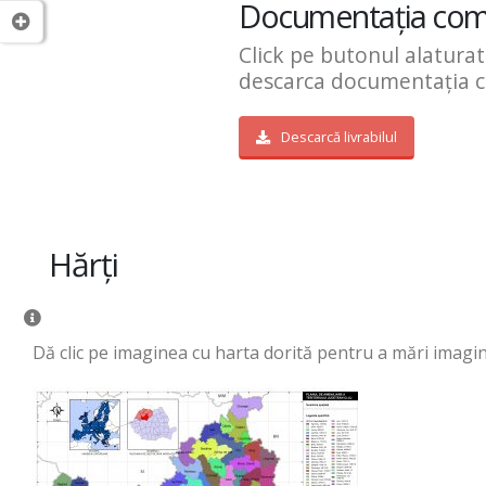
Documentația com
Click pe butonul alatura
descarca documentația 
Descarcă livrabilul
Hărți
Dă clic pe imaginea cu harta dorită pentru a mări imagi