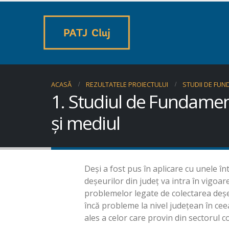
ACASĂ
REZULTATELE PROIECTULUI
STUDII DE FU
1. Studiul de Fundament
și mediul
Deși a fost pus în aplicare cu unele în
deșeurilor din județ va intra în vigoa
problemelor legate de colectarea deșeur
încă probleme la nivel județean în cee
ales a celor care provin din sectorul co