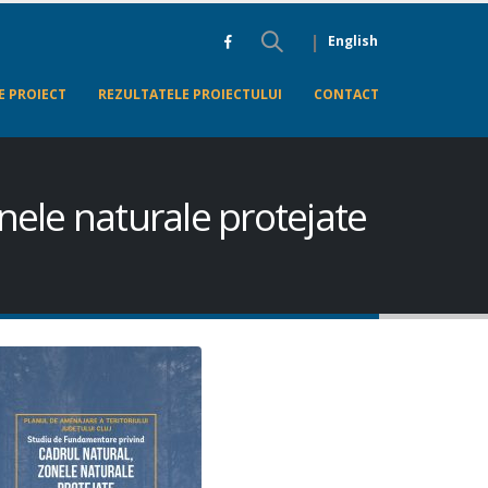
|
English
E PROIECT
REZULTATELE PROIECTULUI
CONTACT
nele naturale protejate