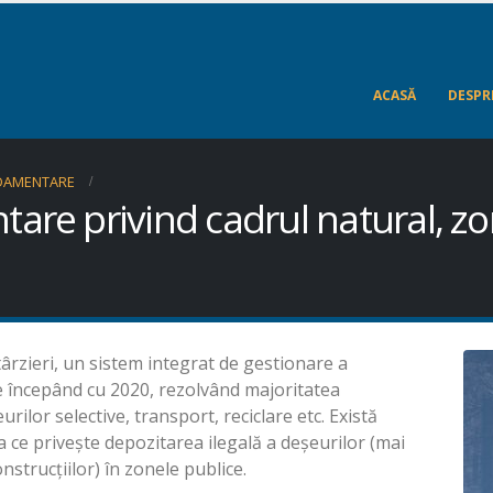
ACASĂ
DESPR
NDAMENTARE
are privind cadrul natural, zo
târzieri, un sistem integrat de gestionare a
re începând cu 2020, rezolvând majoritatea
ilor selective, transport, reciclare etc. Există
a ce privește depozitarea ilegală a deșeurilor (mai
nstrucțiilor) în zonele publice.