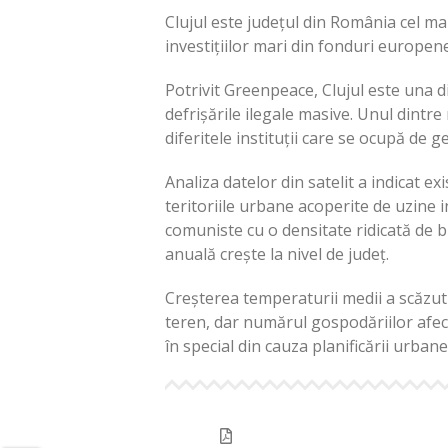
Clujul este județul din România cel ma
investițiilor mari din fonduri europene
Potrivit Greenpeace, Clujul este una d
defrișările ilegale masive. Unul dintr
diferitele instituții care se ocupă de 
Analiza datelor din satelit a indicat ex
teritoriile urbane acoperite de uzine in
comuniste cu o densitate ridicată de b
anuală crește la nivel de județ.
Creșterea temperaturii medii a scăzut
teren, dar numărul gospodăriilor afect
în special din cauza planificării urban